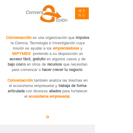
ME
NU
Conversacción
es una organización que
impulsa
la Ciencia, Tecnología e Investigación cuya
misión es ayudar
a los
emprendedores
y
MIPYMES
poniendo a su disposición un
acceso fácil, gratuito
en algunos casos y de
bajo cos
t
o
en otros de
recursos
que necesitan
para comenzar o
hacer crecer tu negocio
.
Conversacción
también analiza las brechas en
el ecosistema empresarial y
trabaja de forma
articulada
con diversos
aliados
para fortalecer
el
ecosistema empresarial
.